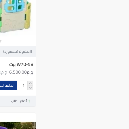
الصفوة (مستورد)
W70-58 بيت
ج.م6,500.00
ج.م13,000.00
اضافة لل
أتمام الطلب