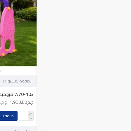
الصفوة (مستورد)
W70-103 مرجحيه
ج.م1,950.00
ج.م3,900.00
اضافة لل