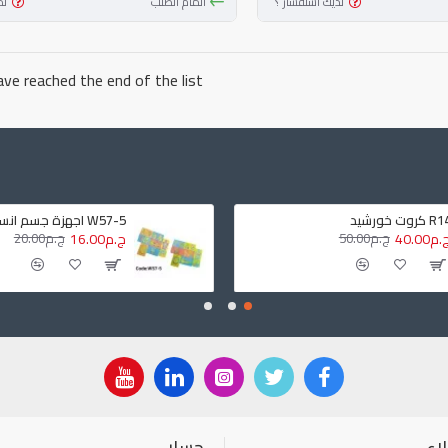
لديك استفسار ؟
أتمام الطلب
لد
ve reached the end of the list.
R كروت خورشيد
W57-5 اجهزة جسم انسان فوم
م40.00
ج.م50.00
ج.م16.00
ج.م20.00
اء
حسابي