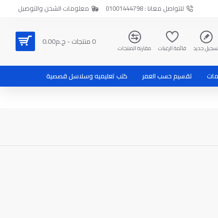
للتواصل معانا : 01001444798
معلومات الشحن والتوصيل
0 منتجات - ج.م0.00
سجيل جديد
قائمة الرغبات
مقارنة المنتجات
مات
تقسيم حسب العمر
كتب تعليميه وسلاسل قصصية