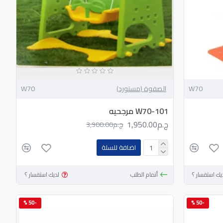
W70
الصفوة (مستورد)
W70
W70-101 مرجحيه
ج.م1,950.00
ج.م3,900.00
اضافة للسلة
يك استفسار ؟
أتمام الطلب
لديك استفسار ؟
-50 %
-50 %