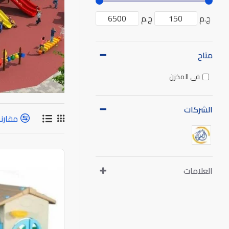
ج.م
ج.م
متاح
في المخزن
الشركات
مقارنة
العلامات