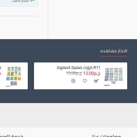
أتمام الطلب
الاكثر مشاهده
R11 كروت ضمنية الصفوة
14
ج.م12.00
ج.م15.00
ج.
معلومات عنا
خدمة العمل