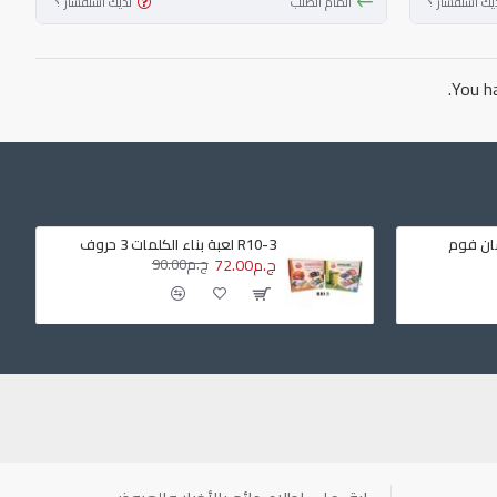
يك استفسار ؟
أتمام الطلب
لديك استفسار ؟
You ha
R10-3 لعبة بناء الكلمات 3 حروف
ج.م72.00
ج.م90.00