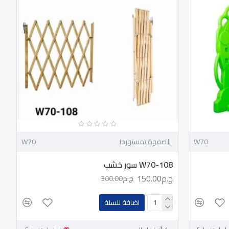
W70
الصفوة (مستورد)
W70
W70-108 سور خشب
ج.م150.00
ج.م300.00
اضافة للسلة