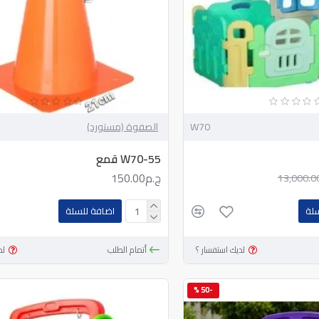
W70
الصفوة (مستورد)
W70-55 قمع
ج.م150.00
سلة
اضافة للسلة
لديك استفسار ؟
أتمام الطلب
لد
-50 %