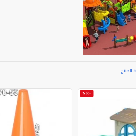
 المنتج
-50 %