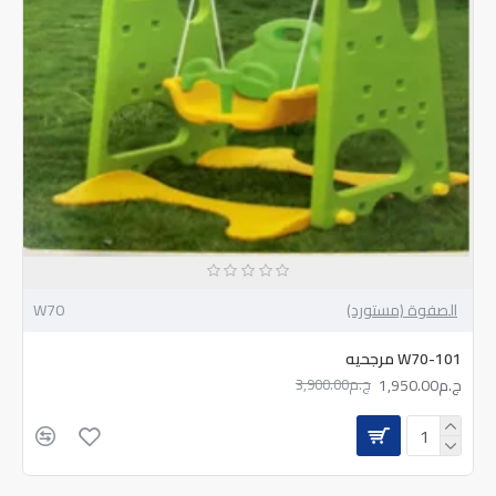
الصفوة (مستورد)
W70
W70-101 مرجحيه
ج.م1,950.00
ج.م3,900.00