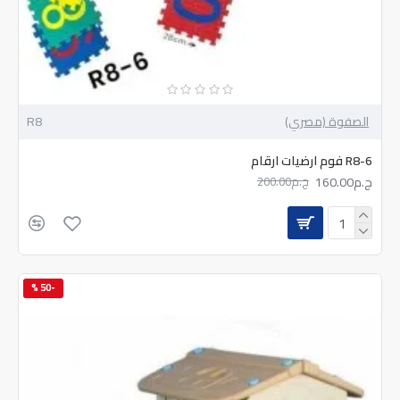
الصفوة (مصري)
R8
R8-6 فوم ارضيات ارقام
ج.م160.00
ج.م200.00
-50 %