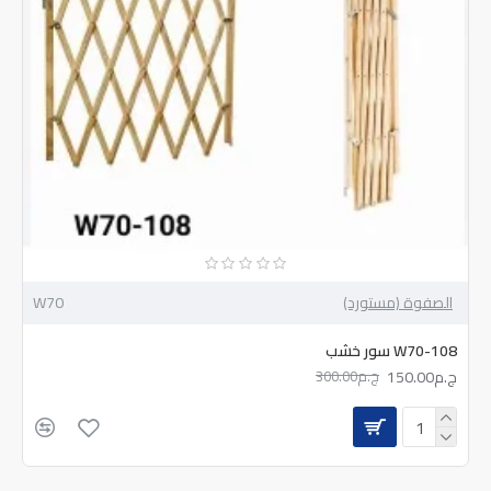
الصفوة (مستورد)
W70
W70-108 سور خشب
ج.م150.00
ج.م300.00