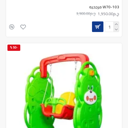
W70-103 مرجحيه
ج.م1,950.00
ج.م3,900.00
-50 %