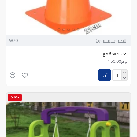
الصفوة (مستورد)
W70
W70-55 قمع
ج.م150.00
-50 %