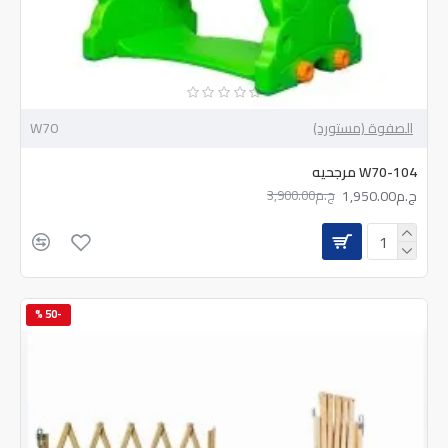
الصفوة (مستورد)
W70
W70-104 مرجحيه
ج.م1,950.00
ج.م3,900.00
-50 %