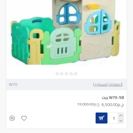
الصفوة (مستورد)
W70
W70-58 بيت
ج.م6,500.00
ج.م13,000.00