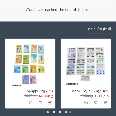
You have reached the end of the list.
الاكثر مشاهده
R11 كروت ضمنية الصفوة
R14 كروت خورشيد
ج.م12.00
ج.م15.00
ج.م40.00
ج.م50.00