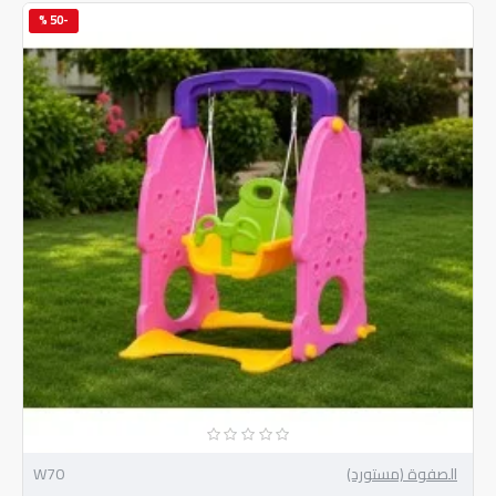
-50 %
الصفوة (مستورد)
W70