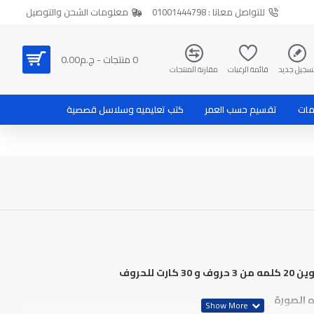
للتواصل معانا : 01001444798
معلومات الشحن والتوصيل
0 منتجات - ج.م0.00
سجيل جديد
قائمة الرغبات
مقارنة المنتجات
مات
تقسيم حسب العمر
كتب تعليميه وسلاسل قصصية
 الصورة