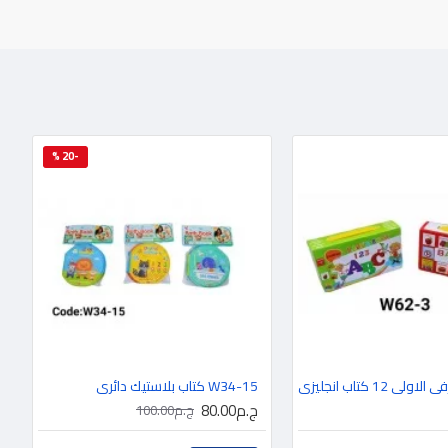
-20 %
W34-15 كتاب بلاستيك دائري
ج.م80.00
ج.م100.00