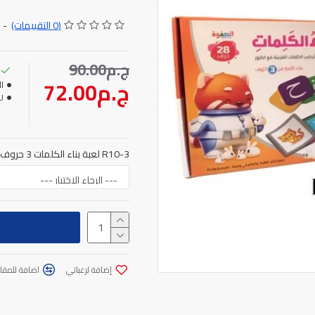
من الالعاب التعلمية التى تع
(0 التقييمات)
-
مناسبة لسن 5 سنوات
ج.م90.00
ج.م72.00
ال
:
R10-3 لعبة بناء الكلمات 3 حروف
إضافة لرغباتي
اضافة للمقار