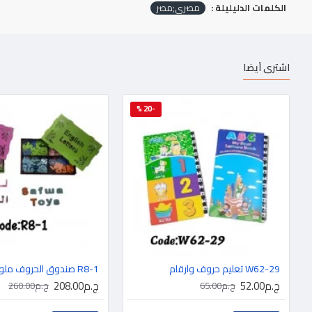
الكلمات الدليليلة :
مصري;مصر
اشترى أيضا
-20 %
W62-29 تعليم حروف وارقام
R8-1 صندوق الحروف ملون
ج.م52.00
ج.م208.00
ج.م65.00
ج.م260.00