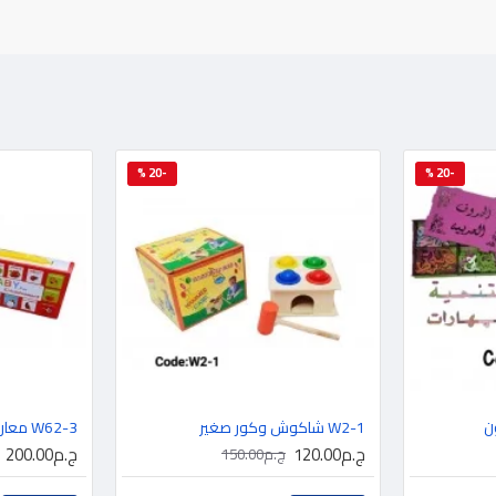
-20 %
-20 %
W2-1 شاكوش وكور صغير
W62-3 معارفي الاولى 12 كتاب انجليزي
ج.م120.00
ج.م200.00
ج.م150.00