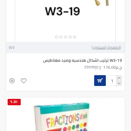
الصفوة (مستورد)
W3
W3-19 ترتيب اشكال هندسيه وصيد مغناطيس
ج.م176.00
ج.م220.00
-20 %