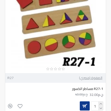
الصفوة (مصري)
R27
R27-1 مساطر الكسور
ج.م32.00
ج.م40.00