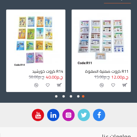
R11 كروت ضمنية الصفوة
R14 كروت خورشيد
ج.م12.00
ج.م15.00
ج.م40.00
ج.م50.00
معلومات عنا