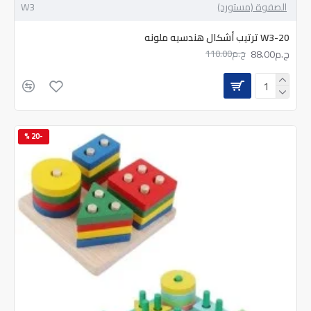
الصفوة (مستورد)
W3
W3-20 ترتيب أشكال هندسيه ملونه
ج.م88.00
ج.م110.00
-20 %