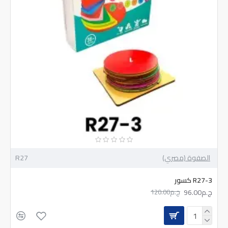
الصفوة (مصري)
R27
R27-3 كسور
ج.م96.00
ج.م120.00