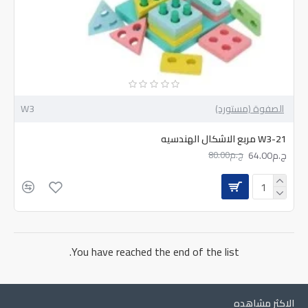
الصفوة (مستورد)
W3
W3-21 مربع الاشكال الهندسيه
ج.م64.00
ج.م80.00
You have reached the end of the list.
الاكثر مشاهده