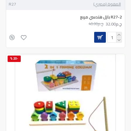
الصفوة (مصري)
R27
R27-2 بازل هندسي مربع
ج.م32.00
ج.م40.00
-20 %