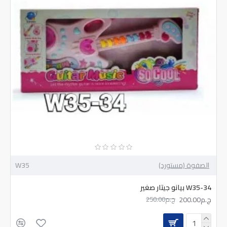
الصفوة (مستورد)
W35
W35-34 بيانو جيتار صغير
ج.م200.00
ج.م250.00