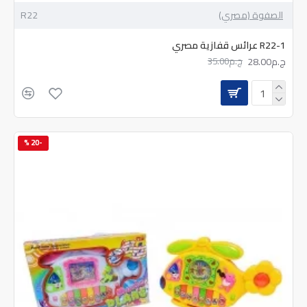
الصفوة (مصري)
R22
R22-1 عرائس قفازية مصري
ج.م28.00
ج.م35.00
-20 %