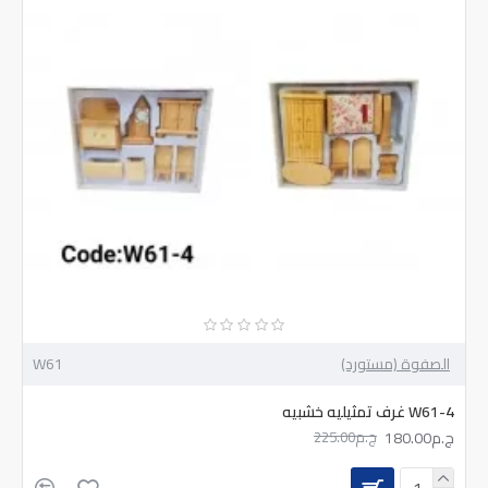
الصفوة (مستورد)
W61
W61-4 غرف تمثيليه خشبيه
ج.م180.00
ج.م225.00