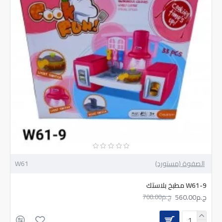
الصفوة (مستورد)
W61
W61-9 مطبخ بلاستك
ج.م560.00
ج.م700.00