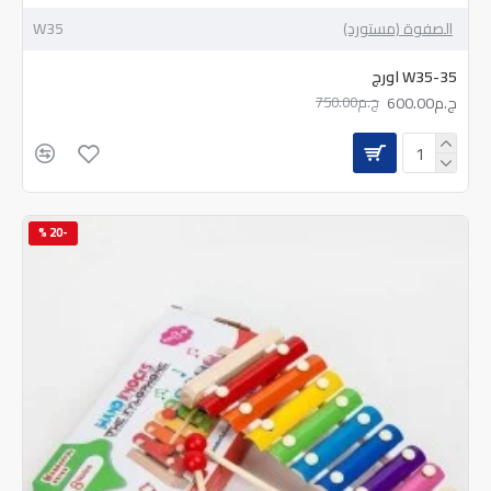
الصفوة (مستورد)
W35
W35-35 اورج
ج.م600.00
ج.م750.00
-20 %