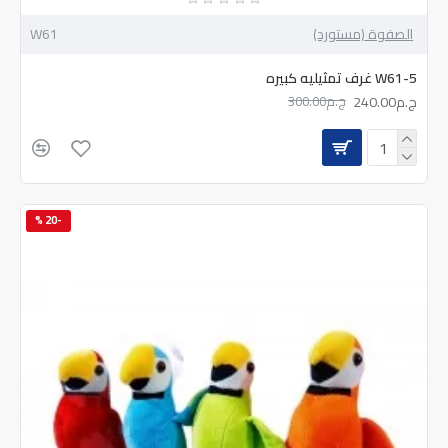
الصفوة (مستورد)
W61
W61-5 غرف تمثيليه كبيره
ج.م240.00
ج.م300.00
-20 %