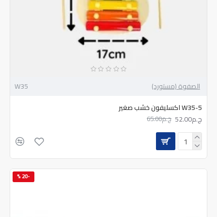
الصفوة (مستورد)
W35
W35-5 اكسليفون خشب صغير
ج.م52.00
ج.م65.00
-20 %