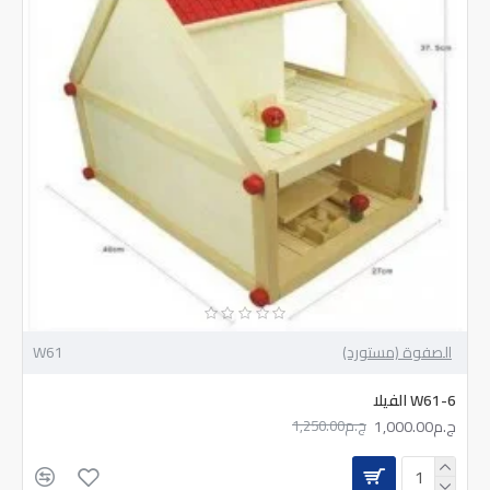
الصفوة (مستورد)
W61
W61-6 الفيلا
ج.م1,000.00
ج.م1,250.00