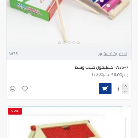
الصفوة (مستورد)
W35
W35-7 اكسليفون خشب وسط
ج.م96.00
ج.م120.00
-20 %