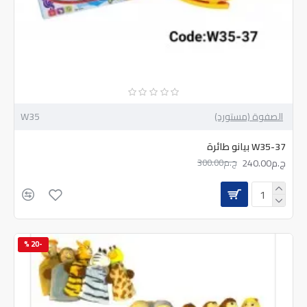
الصفوة (مستورد)
W35
W35-37 بيانو طائرة
ج.م240.00
ج.م300.00
-20 %