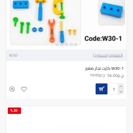
الصفوة (مستورد)
W30
W30-1 كارت نجار صغير
ج.م56.00
ج.م70.00
-20 %