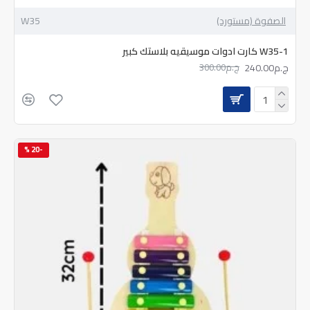
الصفوة (مستورد)
W35
W35-1 كارت ادوات موسيقيه بلاستك كبير
ج.م240.00
ج.م300.00
-20 %