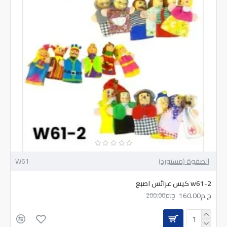
الصفوة (مستورد)
W61
w61-2 كيس عرائس اصبع
ج.م160.00
ج.م200.00