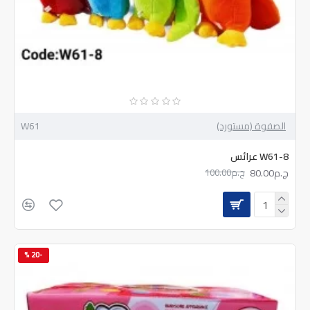
الصفوة (مستورد)
W61
W61-8 عرائس
ج.م80.00
ج.م100.00
-20 %